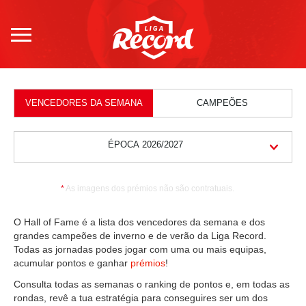
LOGIN/REGISTO
VENCEDORES DA SEMANA
CAMPEÕES
CONTEÚDOS
CALENDÁRIO
ÉPOCA 2026/2027
CLASSIFICAÇÃO
*
As imagens dos prémios não são contratuais.
VENCEDORES
O Hall of Fame é a lista dos vencedores da semana e dos
grandes campeões de inverno e de verão da Liga Record.
PRÉMIOS
Todas as jornadas podes jogar com uma ou mais equipas,
acumular pontos e ganhar
prémios
!
COMO
Consulta todas as semanas o ranking de pontos e, em todas as
JOGAR
rondas, revê a tua estratégia para conseguires ser um dos